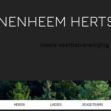
NNENHEEM HERT
lokale voetbalvereniging
HEREN
LADIES
JEUGDTEAMS