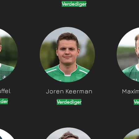
Verdediger
ffel
Joren Keerman
Maxi
der
Verdediger
Ve