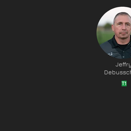
Jeffr
Debussc
T1