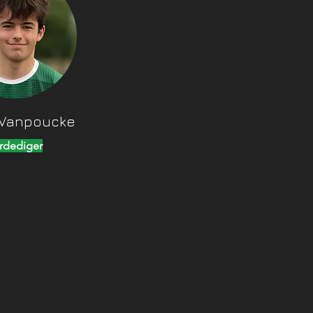
 Vanpoucke
rdediger