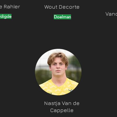
e Rahier
Wout Decorte
Van
rdigde
Doelman
Nastja Van de
Cappelle