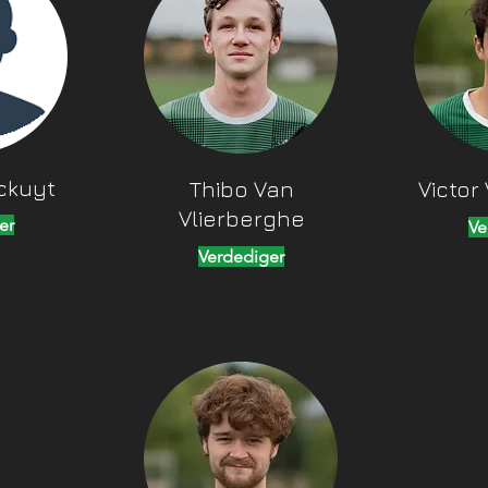
ckuyt
Thibo Van
Victor
Vlierberghe
er
Ve
Verdediger