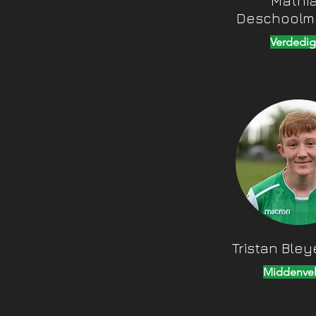
Mathi
Deschoolm
Verdedig
Tristan Ble
Middenvel