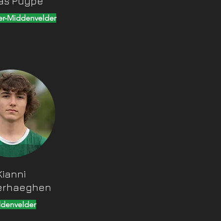
as Puype
er-Middenvelder
Kianni
erhaeghen
denvelder