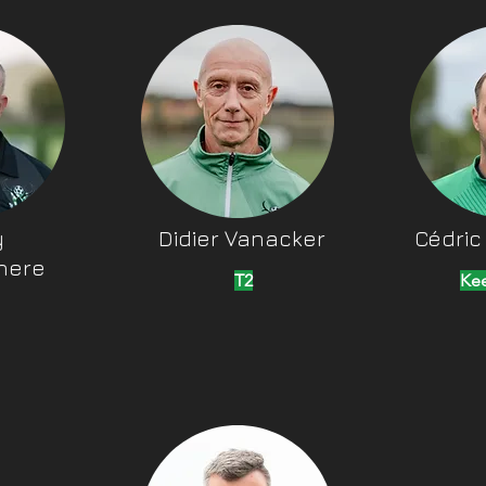
y
Didier Vanacker
Cédric
here
T2
Kee