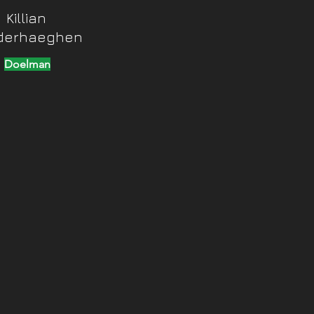
Killian
derhaeghen
Doelman