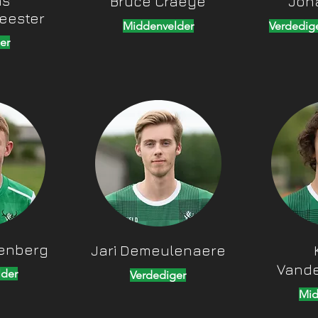
as
Bruce Craeye
Jon
eester
Middenvelder
Verdedig
er
yenberg
Jari Demeulenaere
Vand
der
Verdediger
Mid