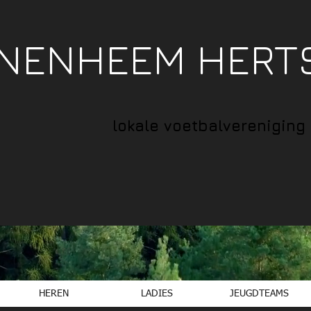
NNENHEEM HERT
lokale voetbalvereniging
HEREN
LADIES
JEUGDTEAMS