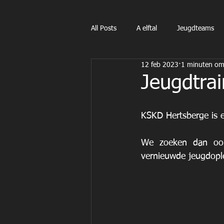
All Posts
A elftal
Jeugdteams
12 feb 2023
1 minuten om 
Jeugdtrai
KSKD Hertsberge is e
We zoeken dan ook 
vernieuwde jeugdople