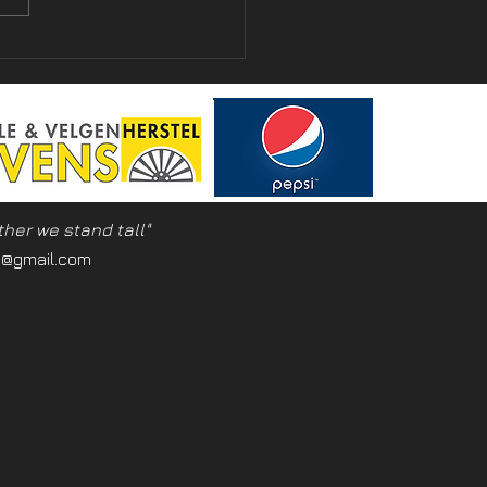
's - Tornooi 08.04.2023
ther we stand tall"
e@gmail.com