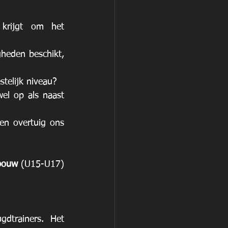
krijgt om het 
heden beschikt, 
telijk niveau? 
el op als naast 
en overtuig ons 
bouw
 (U15-U17) 
dtrainers. Het 