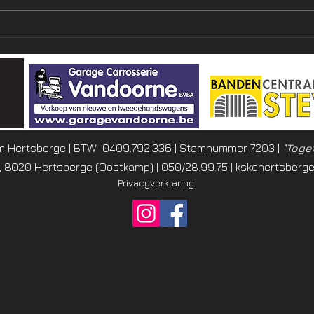
Foto
Samenwerkingsakkoord met
Cercle Brugge Jeugd
 Hertsberge | BTW 0409.792.336 | Stamnummer 7203 |
"Toge
, 8020 Hertsberge (Oostkamp) |
050/28.99.75 |
kskdhertsberg
Privacyverklaring