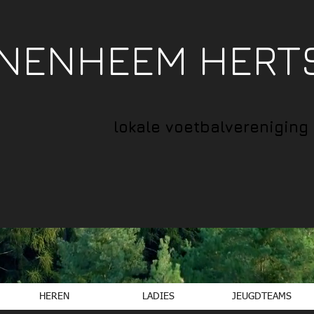
NNENHEEM HERT
lokale voetbalvereniging
HEREN
LADIES
JEUGDTEAMS