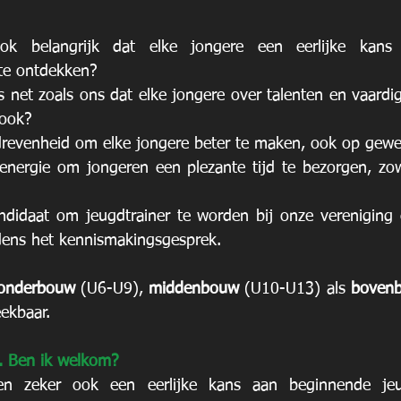
ok belangrijk dat elke jongere een eerlijke kans 
 te ontdekken? 
 net zoals ons dat elke jongere over talenten en vaardig
ook? 
drevenheid om elke jongere beter te maken, ook op gewes
 energie om jongeren een plezante tijd te bezorgen, zow
 
ndidaat om jeugdtrainer te worden bij onze vereniging 
ijdens het kennismakingsgesprek. 
onderbouw 
(U6-U9), 
middenbouw 
(U10-U13) als 
boven
eekbaar.
. Ben ik welkom? 
en zeker ook een eerlijke kans aan beginnende jeug